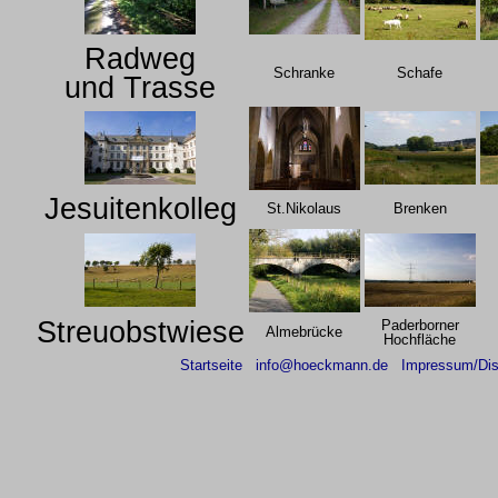
Radweg
Schranke
Schafe
und Trasse
Jesuitenkolleg
St.Nikolaus
Brenken
Streuobstwiese
Paderborner
Almebrücke
Hochfläche
Startseite
info@hoeckmann.de
Impressum/Dis