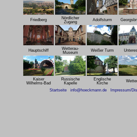
Nördlicher
Friedberg
Adolfsturm
Georgsb
Zugang
Wetterau-
Hauptschiff
Weißer Turm
Unteres
Museum
Kaiser
Russische
Englische
Wette
Wilhelms-Bad
Kapelle
Kirche
Startseite
info@hoeckmann.de
Impressum/Dis