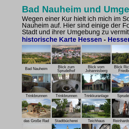
Bad Nauheim und Umgeb
Wegen einer Kur hielt ich mich im 
Nauheim auf. Hier sind einige der F
Stadt und ihrer Umgebung zu vermit
historische Karte Hessen
-
Hessen
Blick zum
Blick vom
Blick Ri
Bad Nauheim
Sprudelhof
Johannisberg
Friedb
Trinkbrunnen
Trinkbrunnen
Trinkkuranlage
Sprude
das Große Rad
Stadtbücherei
Teichhaus
Reinhards