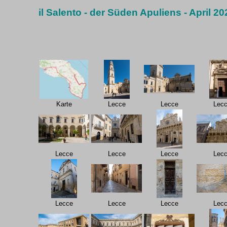
il Salento - der Süden Apuliens - April 20
Karte
Lecce
Lecce
Lec
Lecce
Lecce
Lecce
Lec
Lecce
Lecce
Lecce
Lec