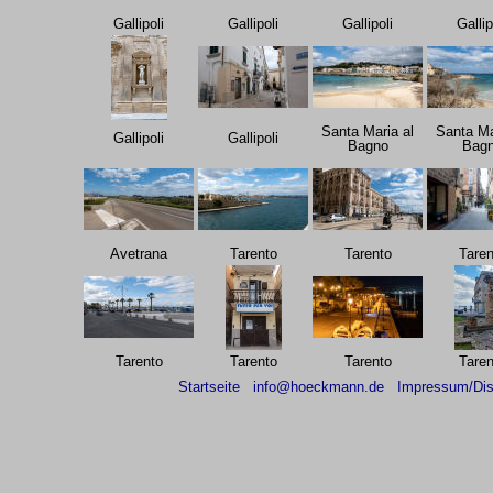
Gallipoli
Gallipoli
Gallipoli
Gallip
Santa Maria al
Santa Ma
Gallipoli
Gallipoli
Bagno
Bag
Avetrana
Tarento
Tarento
Taren
Tarento
Tarento
Tarento
Taren
Startseite
info@hoeckmann.de
Impressum/Dis