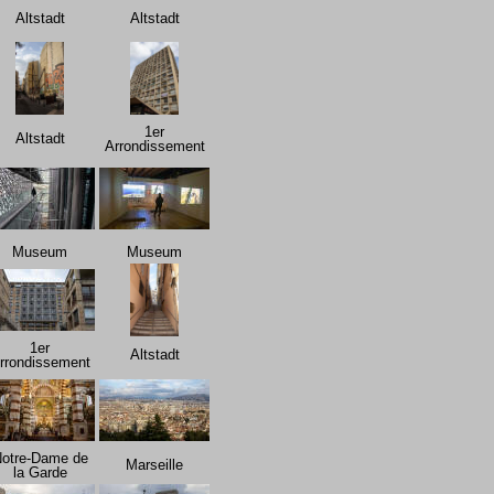
Altstadt
Altstadt
1er
Altstadt
Arrondissement
Museum
Museum
1er
Altstadt
rrondissement
otre-Dame de
Marseille
la Garde