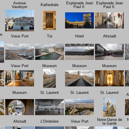
Avenue
Esplanade Jean
Esplanade Jean
Kathedrale
Vaudoyer
Paul II.
Paul II.
de
Vieux Port
Tür
Hotel
Altstadt
Vieux Port
Museum
Museum
Museum
Museum
St. Laurent
St. Laurent
St. Laurent
A
Notre-Dame de
N
Altstadt
L'Ombrière
Vieux Port
la Garde