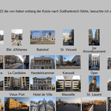
 die von Italien entlang der Küste nach Südfrankreich führte, besuchte ich 
1er
Bld. d'Athenes
Bahnhof
St. Vincent
Arrondissement
ce
La Canibière
Handelskammer
Karusell
Oper
Vieux Port
Hotel de Ville
Marseille
St. Lauent