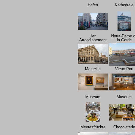
Hafen
Kathedrale
1er
Notre-Dame 
Arrondissement
la Garde
Marseille
Vieux Port
Museum
Museum
Meeresfrüchte
Chocolaterie