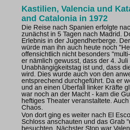
Kastilien, Valencia und Kat
and Catalonia in 1972
Die Reise nach Spanien erfolgte nac
zunächst in 5 Tagen nach Madrid. Do
Erlebnis in der Jugendherberge. De
würde man ihn auch heute noch "He
offensichtlich nicht besonders "multi
er nämlich gewusst, dass der 4. Jul
Unabhängigkeitstag ist und, dass di
wird. Dies wurde auch von den an
entsprechend durchgeführt. Da er w
und an einen Überfall linker Kräfte 
war noch an der Macht - kam die Guar
heftiges Theater veranstaltete. Auch
Chaos.
Von dort ging es weiter nach El Esco
Schloss anschauten und das Grab "u
besuchten. Nächster Stop war Valen