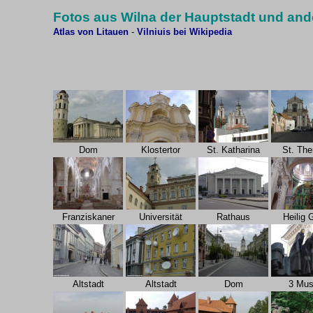
Fotos aus Wilna der Hauptstadt und and
Atlas von Litauen
-
Vilniuis bei Wikipedia
Dom
Klostertor
St. Katharina
St. The
Franziskaner
Universität
Rathaus
Heilig 
Altstadt
Altstadt
Dom
3 Mu