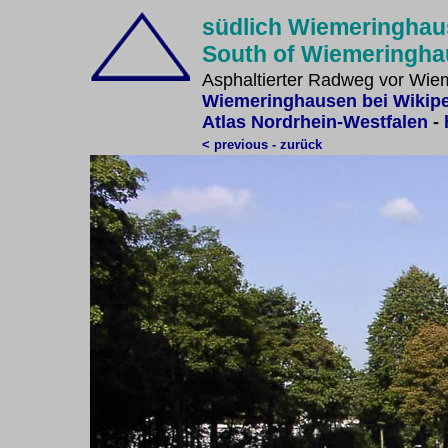
südlich Wiemeringhau
South of Wiemeringh
Asphaltierter Radweg vor Wie
Wiemeringhausen bei Wikip
Atlas Nordrhein-Westfalen
-
< previous - zurück