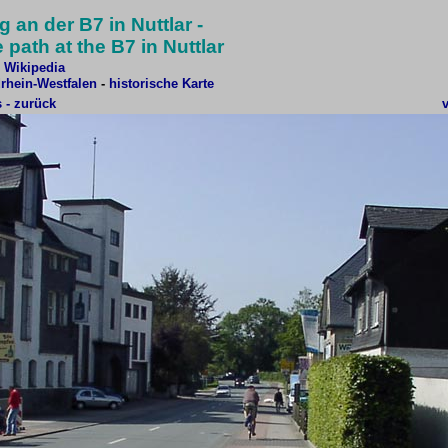
 an der B7 in Nuttlar -
 path at the B7 in Nuttlar
i Wikipedia
drhein-Westfalen
-
historische Karte
 - zurück
v