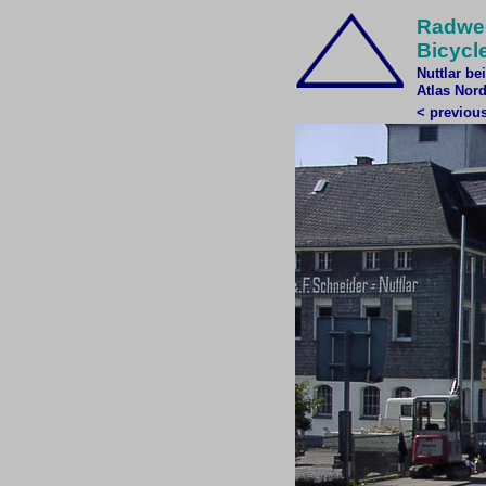
Radweg
Bicycle
Nuttlar be
Atlas Nor
< previous