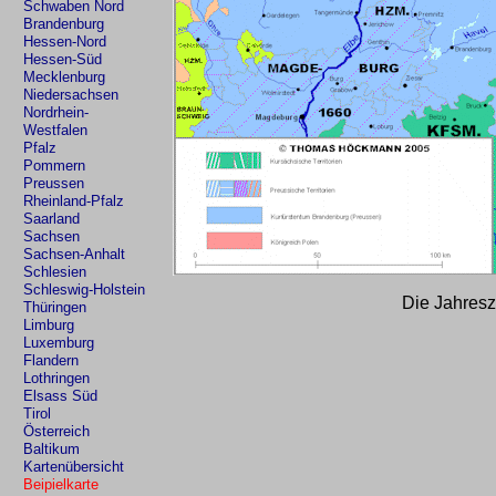
Schwaben Nord
Brandenburg
Hessen-Nord
Hessen-Süd
Mecklenburg
Niedersachsen
Nordrhein-
Westfalen
Pfalz
Pommern
Preussen
Rheinland-Pfalz
Saarland
Sachsen
Sachsen-Anhalt
Schlesien
Schleswig-Holstein
Die Jahres
Thüringen
Limburg
Luxemburg
Flandern
Lothringen
Elsass Süd
Tirol
Österreich
Baltikum
Kartenübersicht
Beipielkarte